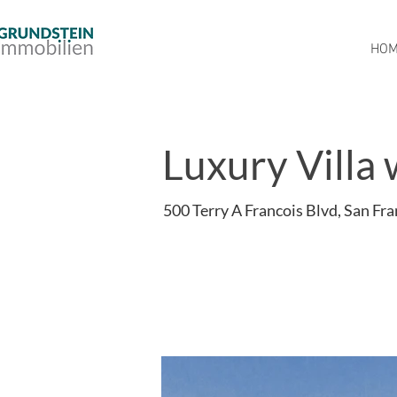
HO
< zurück
Luxury Villa 
500 Terry A Francois Blvd, San Fr