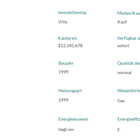
Immobilientyp
Mieten/Kau
Villa
Kauf
Kaufpreis
Verfügbar 
$12,345,678
sofort
Baujahr
Qualität de
1999
normal
Heizungsart
Wesentlich
1999
Gas
Energieausweis
Energieeffi
liegt vor
F