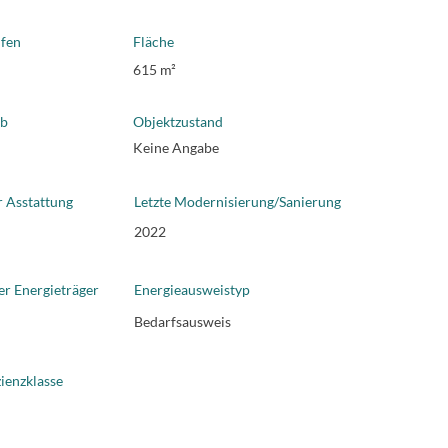
fen
Fläche
615 m²
ab
Objektzustand
Keine Angabe
r Asstattung
Letzte Modernisierung/Sanierung
2022
er Energieträger
Energieausweistyp
Bedarfsausweis
zienzklasse